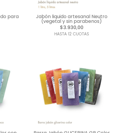
ido para
Jabón liquido artesanal Neutro
(vegetal y sin parabenos)
$3.930,00
HASTA 12 CUOTAS
lor con
Barra Jabón GLICERINA GP Color