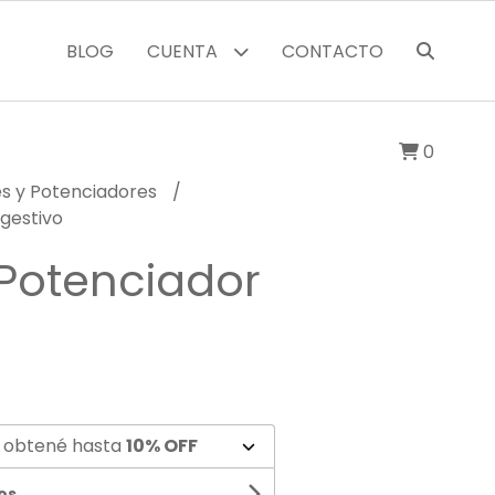
BLOG
CUENTA
CONTACTO
0
es y Potenciadores
igestivo
 Potenciador
 obtené hasta
10% OFF
os