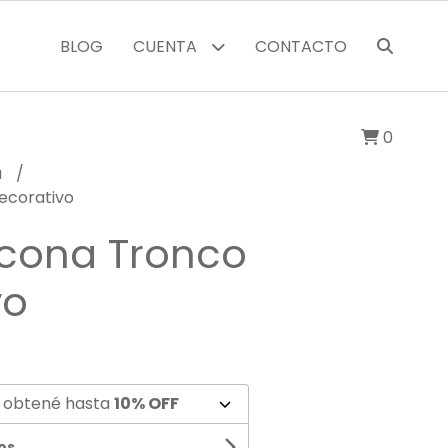
BLOG
CUENTA
CONTACTO
0
a
Decorativo
icona Tronco
vo
 obtené hasta
10% OFF
os