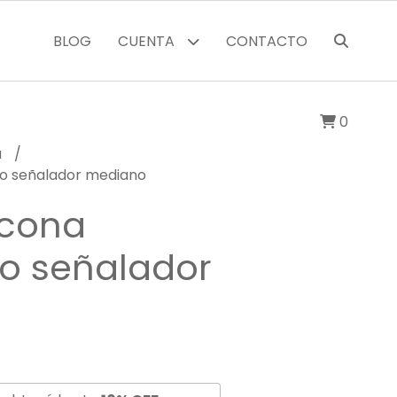
BLOG
CUENTA
CONTACTO
0
a
do señalador mediano
icona
o señalador