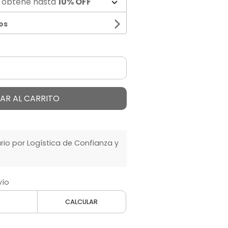
 obtené hasta
10% OFF
os
AR AL CARRITO
o por Logística de Confianza y
vío
CALCULAR