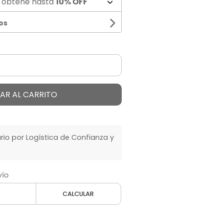
 obtené hasta
10% OFF
os
AR AL CARRITO
o por Logística de Confianza y
vío
CALCULAR