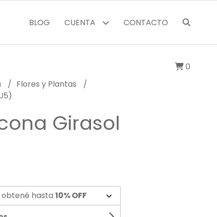
BLOG
CUENTA
CONTACTO
0
a
Flores y Plantas
1U5)
icona Girasol
 obtené hasta
10% OFF
os