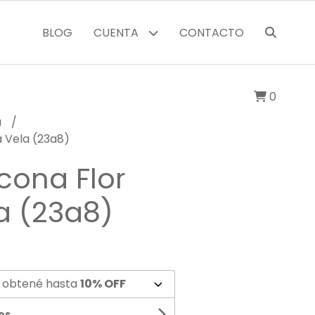
BLOG
CUENTA
CONTACTO
0
a
a Vela (23a8)
icona Flor
a (23a8)
 obtené hasta
10% OFF
os