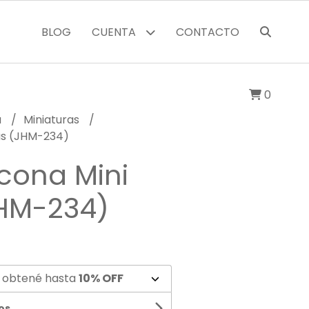
BLOG
CUENTA
CONTACTO
0
a
Miniaturas
tas (JHM-234)
icona Mini
JHM-234)
 obtené hasta
10% OFF
os