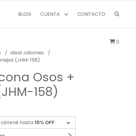
BLOG
CUENTA
CONTACTO
0
a
Ideal Jabones
Conejos (JHM-158)
icona Osos +
(JHM-158)
 obtené hasta
10% OFF
os