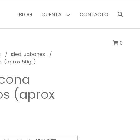
BLOG
CUENTA
CONTACTO
0
a
Ideal Jabones
s (aprox 50gr)
icona
s (aprox