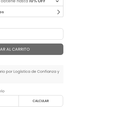
 obtené hasta
10% OFF
os
AR AL CARRITO
o por Logística de Confianza y
vío
CALCULAR