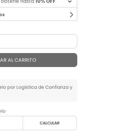
 obtené hasta
10% OFF
os
AR AL CARRITO
o por Logística de Confianza y
vío
CALCULAR