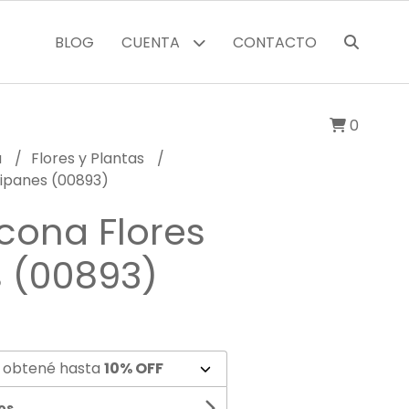
BLOG
CUENTA
CONTACTO
0
a
Flores y Plantas
ulipanes (00893)
icona Flores
s (00893)
 obtené hasta
10% OFF
os