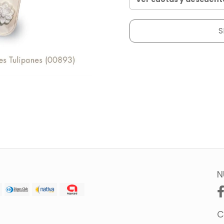
S
N
C