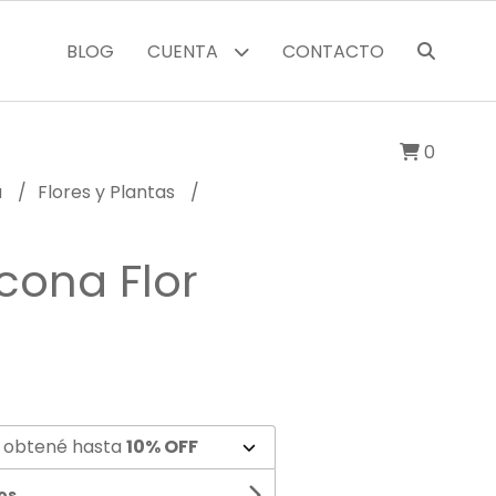
BLOG
CUENTA
CONTACTO
0
a
Flores y Plantas
icona Flor
 obtené hasta
10% OFF
os