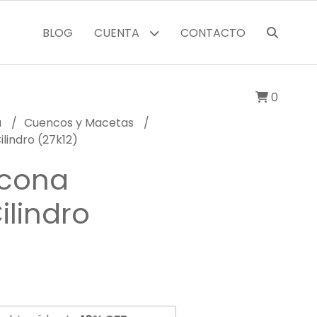
BLOG
CUENTA
CONTACTO
0
a
Cuencos y Macetas
lindro (27k12)
icona
ilindro