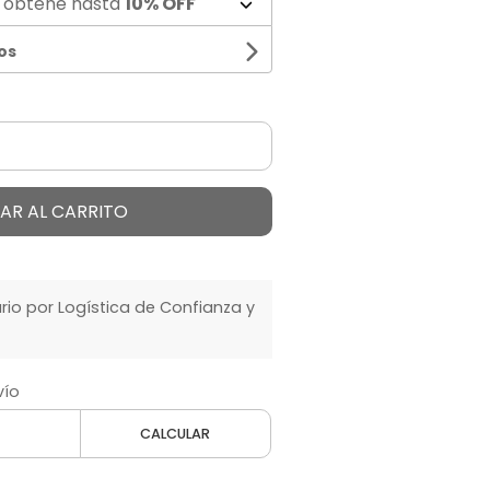
 obtené hasta
10% OFF
os
AR AL CARRITO
o por Logística de Confianza y
vío
CALCULAR