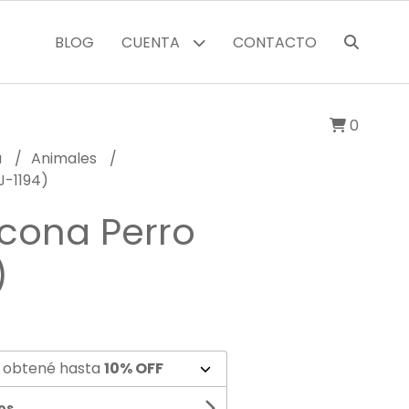
BLOG
CUENTA
CONTACTO
0
a
Animales
J-1194)
icona Perro
)
 obtené hasta
10% OFF
os