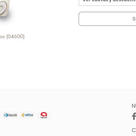
S
N
C