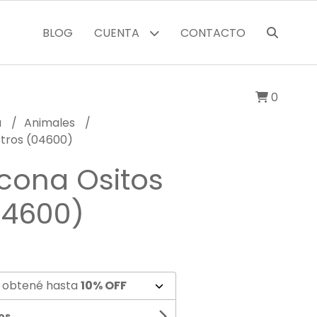
BLOG
CUENTA
CONTACTO
0
a
Animales
 otros (04600)
icona Ositos
04600)
 obtené hasta
10% OFF
os