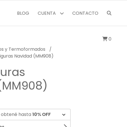
BLOG
CUENTA
CONTACTO
0
cos y Termoformados
iguras Navidad (MM908)
guras
 (MM908)
 obtené hasta
10% OFF
os