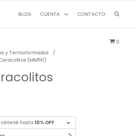
BLOG
CUENTA
CONTACTO
0
cos y Termoformados
Caracolitos (MM511)
racolitos
 obtené hasta
10% OFF
os