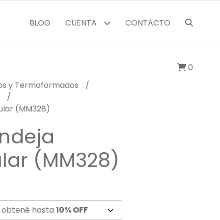
BLOG
CUENTA
CONTACTO
0
cos y Termoformados
M
ular (MM328)
ndeja
lar (MM328)
 obtené hasta
10% OFF