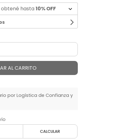
 obtené hasta
10% OFF
os
AR AL CARRITO
o por Logística de Confianza y
vío
CALCULAR