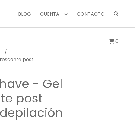
BLOG
CUENTA
CONTACTO
0
s
efrescante post
 Shave - Gel
te post
depilación