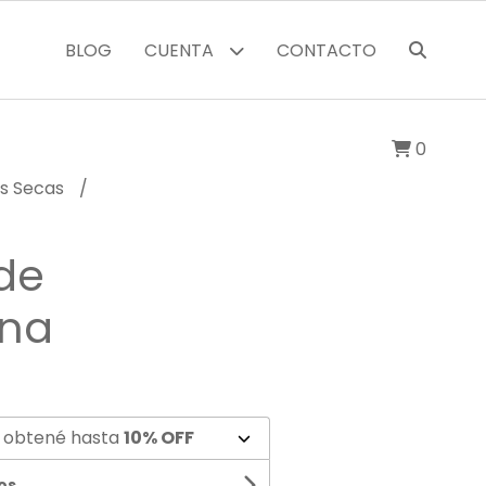
BLOG
CUENTA
CONTACTO
0
as Secas
de
ona
 obtené hasta
10% OFF
os