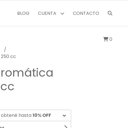
BLOG
CUENTA
CONTACTO
0
s
 250 cc
aromática
 cc
 obtené hasta
10% OFF
os