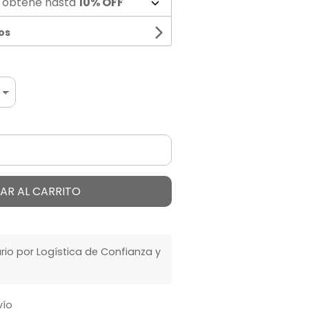
 obtené hasta
10% OFF
os
AR AL CARRITO
o por Logística de Confianza y
vío