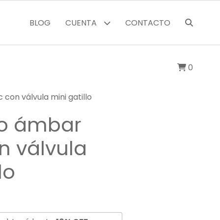
BLOG
CUENTA
CONTACTO
0
con válvula mini gatillo
ho ámbar
n válvula
lo