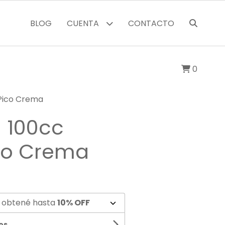
BLOG
CUENTA
CONTACTO
0
 Pico Crema
 100cc
ico Crema
 obtené hasta
10% OFF
os