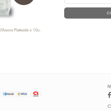
C
N
C