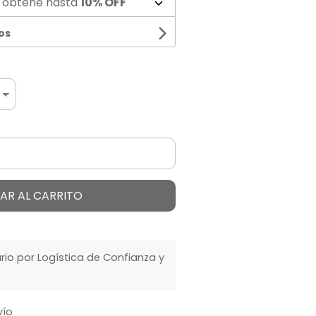
 obtené hasta
10% OFF
os
AR AL CARRITO
o por Logística de Confianza y
vío