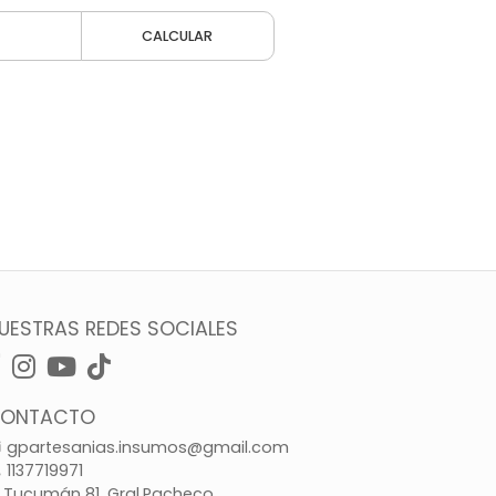
CALCULAR
UESTRAS REDES SOCIALES
ONTACTO
gpartesanias.insumos@gmail.com
1137719971
Tucumán 81, Gral.Pacheco