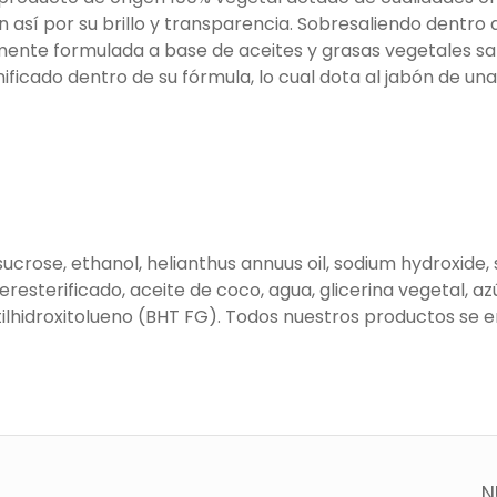
 así por su brillo y transparencia. Sobresaliendo dentro
mente formulada a base de aceites y grasas vegetales sa
nificado dentro de su fórmula, lo cual dota al jabón de un
e, sucrose, ethanol, helianthus annuus oil, sodium hydroxide
resterificado, aceite de coco, agua, glicerina vegetal, azúc
butilhidroxitolueno (BHT FG). Todos nuestros productos s
N