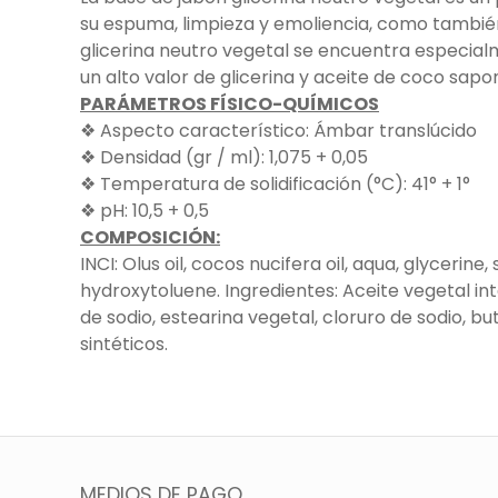
su espuma, limpieza y emoliencia, como también
glicerina neutro vegetal se encuentra especial
un alto valor de glicerina y aceite de coco sapo
PARÁMETROS FÍSICO-QUÍMICOS
❖ Aspecto característico: Ámbar translúcido
❖ Densidad (gr / ml): 1,075 + 0,05
❖ Temperatura de solidificación (°C): 41° + 1°
❖ pH: 10,5 + 0,5
COMPOSICIÓN:
INCI: Olus oil, cocos nucifera oil, aqua, glycerin
hydroxytoluene. Ingredientes: Aceite vegetal inte
de sodio, estearina vegetal, cloruro de sodio, 
sintéticos.
MEDIOS DE PAGO