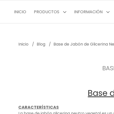
INICIO
PRODUCTOS
INFORMACIÓN
Inicio
Blog
Base de Jabón de Glicerina N
BAS
Base d
CARACTERÍSTICAS
La base de jabón glicerina neutro vegetal es u