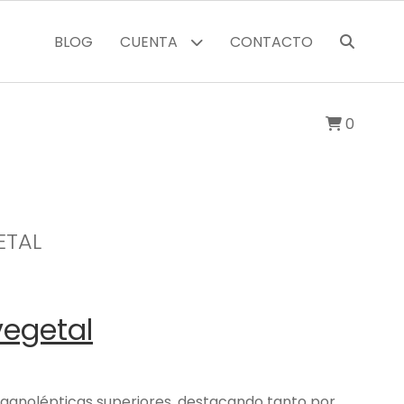
BLOG
CUENTA
CONTACTO
0
ETAL
vegetal
organolépticas superiores, destacando tanto por