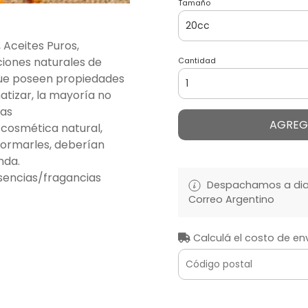
Tamaño
, Aceites Puros,
ciones naturales de
Cantidad
que poseen propiedades
tizar, la mayoría no
las
AGREG
cosmética natural,
formarles, deberían
nda.
sencias/fragancias
Despachamos a diari
Correo Argentino
Calculá el costo de en